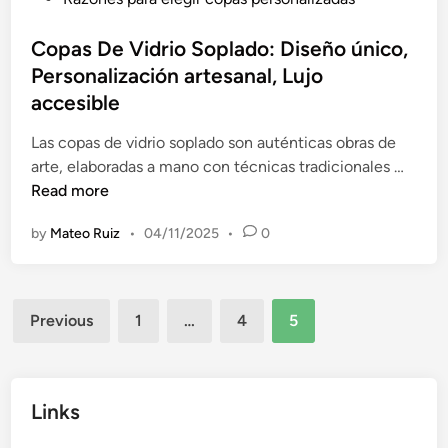
r
o
o
o
,
s
Copas De Vidrio Soplado: Diseño único,
I
I
t
Personalización artesanal, Lujo
n
d
e
o
accesible
e
d
x
a
i
Las copas de vidrio soplado son auténticas obras de
i
l
n
C
arte, elaboradas a mano con técnicas tradicionales …
d
p
o
Read more
a
a
p
b
r
by
Mateo Ruiz
•
04/11/2025
•
0
a
l
a
s
e
e
D
:
v
Posts
e
D
e
Previous
1
…
4
5
V
u
pagination
n
i
r
t
d
a
o
r
Links
b
s
i
i
t