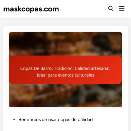
Skip
maskcopas.com
Mai
to
Open
Men
Search
content
P
Beneficios de usar copas de calidad
o