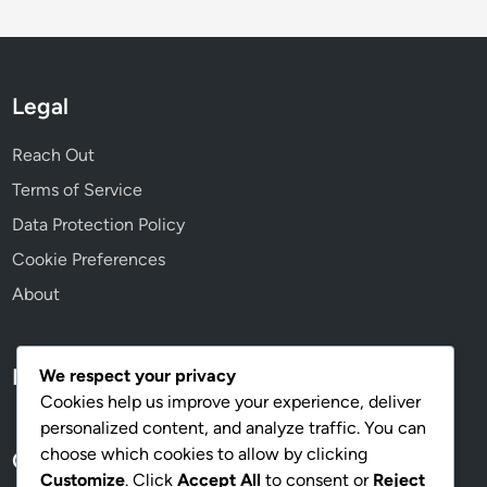
e
t
s
e
s
a
Legal
n
a
Reach Out
l
Terms of Service
,
Data Protection Policy
L
u
Cookie Preferences
j
About
o
a
c
Language
We respect your privacy
c
Cookies help us improve your experience, deliver
e
personalized content, and analyze traffic. You can
s
choose which cookies to allow by clicking
Categories
i
Customize
. Click
Accept All
to consent or
Reject