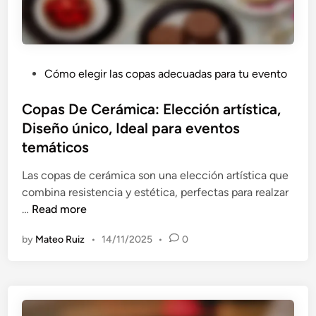
a
d
i
c
P
Cómo elegir las copas adecuadas para tu evento
i
o
ó
s
Copas De Cerámica: Elección artística,
n
t
Diseño único, Ideal para eventos
,
e
C
temáticos
d
a
i
Las copas de cerámica son una elección artística que
l
n
combina resistencia y estética, perfectas para realzar
i
C
…
Read more
d
o
a
by
Mateo Ruiz
•
14/11/2025
•
0
p
d
a
a
s
r
D
t
e
e