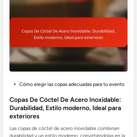
C
s
e
a
r
n
á
a
m
l
i
,
c
I
a
d
:
e
E
a
l
l
P
Cómo elegir las copas adecuadas para tu evento
e
p
o
c
a
s
Copas De Cóctel De Acero Inoxidable:
c
r
t
Durabilidad, Estilo moderno, Ideal para
i
a
e
ó
exteriores
e
d
n
v
i
Las copas de cóctel de acero inoxidable combinan
a
e
n
durabilidad y un estilo moderno, convirtiéndolas en la
r