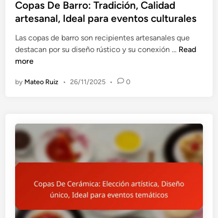
s
Copas De Barro: Tradición, Calidad
t
artesanal, Ideal para eventos culturales
e
Las copas de barro son recipientes artesanales que
d
C
destacan por su diseño rústico y su conexión …
Read
i
o
more
n
p
by
Mateo Ruiz
•
26/11/2025
•
0
a
s
D
e
B
a
r
r
o
:
T
r