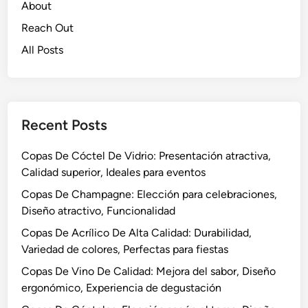
o
About
l
e
S
i
m
Reach Out
o
d
á
All Posts
p
a
t
l
d
i
a
,
c
d
E
o
o
Recent Posts
s
s
:
t
D
Copas De Cóctel De Vidrio: Presentación atractiva,
i
i
Calidad superior, Ideales para eventos
l
s
o
Copas De Champagne: Elección para celebraciones,
e
m
Diseño atractivo, Funcionalidad
ñ
o
Copas De Acrílico De Alta Calidad: Durabilidad,
o
d
Variedad de colores, Perfectas para fiestas
ú
e
n
Copas De Vino De Calidad: Mejora del sabor, Diseño
r
i
ergonómico, Experiencia de degustación
n
c
o