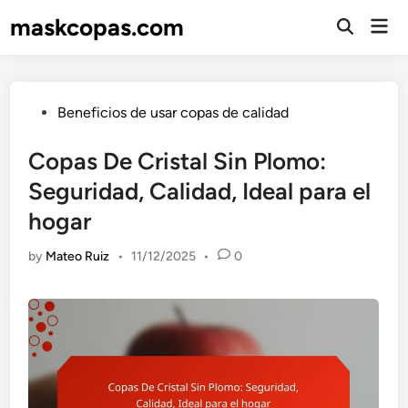
Skip
maskcopas.com
Mai
to
Open
Men
Search
content
Posted
Beneficios de usar copas de calidad
in
Copas De Cristal Sin Plomo:
Seguridad, Calidad, Ideal para el
hogar
by
Mateo Ruiz
•
11/12/2025
•
0