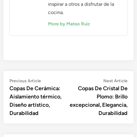
inspirar a otros a disfrutar de la
cocina.
More by Mateo Ruiz
Post
Previous
Nex
Previous Article
Next Article
article:
artic
Copas De Cerámica:
Copas De Cristal De
navigation
Aislamiento térmico,
Plomo: Brillo
Diseño artístico,
excepcional, Elegancia,
Durabilidad
Durabilidad