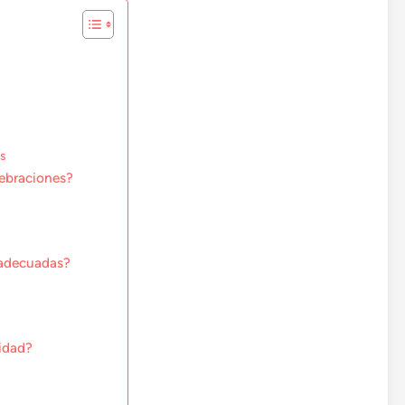
es
elebraciones?
l adecuadas?
lidad?