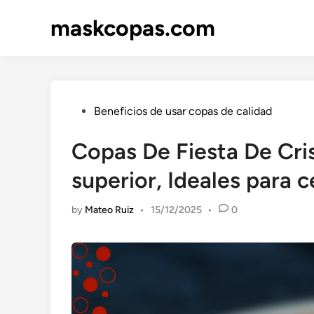
Skip
maskcopas.com
to
content
Posted
Beneficios de usar copas de calidad
in
Copas De Fiesta De Cris
superior, Ideales para 
by
Mateo Ruiz
•
15/12/2025
•
0