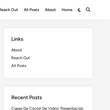
Switch
Reach Out
All Posts
About
Home
Open
to
Search
dark
mode
Links
About
Reach Out
All Posts
Recent Posts
Copas De Cóctel De Vidrio: Presentación